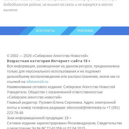
Бодайбинском районе, не вышел на связь и не вернулся в место
вылета
КОНТАКТЫ
РЕКЛАМА
© 2002 — 2026 «Сибирское Агентство Новостей»
Возрастная категория Интернет-сайта 18 +
Вся информация, размещенная на данном ресурсе, предназначена
только для персонального использования и не подлежит
дальнейшему воспроизведению или распространению, иначе как со
sibnovosti.ru
ссылкой на
.
Наименование сетевого издания: Сибирское Агентство Новостей
Учредитель: Общество с ограниченной ответственностью
«Сибирское агентство новостей»
Главный редактор: Пузевич Елена Сергеевна. Адрес электронной
почты и номер телефона редакции: sibnovosti@mkrmedia.ru +7 (391)
223-78-48
Знак информационной продукции: 18 +
Сетевое издание зарегистрировано Роскомнадзором, Свидетельство
о регистрации Эл № ФС77-61356 от 07.04.2015