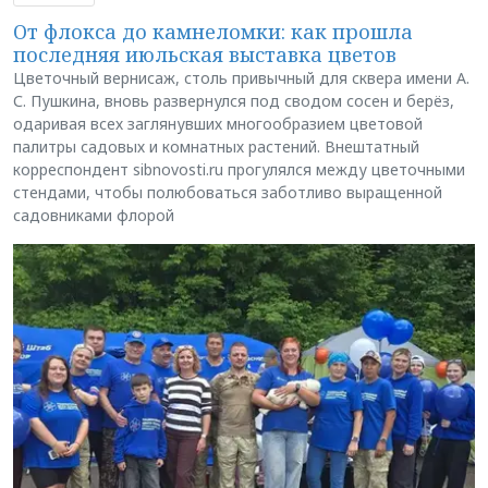
От флокса до камнеломки: как прошла
последняя июльская выставка цветов
Цветочный вернисаж, столь привычный для сквера имени А.
С. Пушкина, вновь развернулся под сводом сосен и берёз,
одаривая всех заглянувших многообразием цветовой
палитры садовых и комнатных растений. Внештатный
корреспондент sibnovosti.ru прогулялся между цветочными
стендами, чтобы полюбоваться заботливо выращенной
садовниками флорой