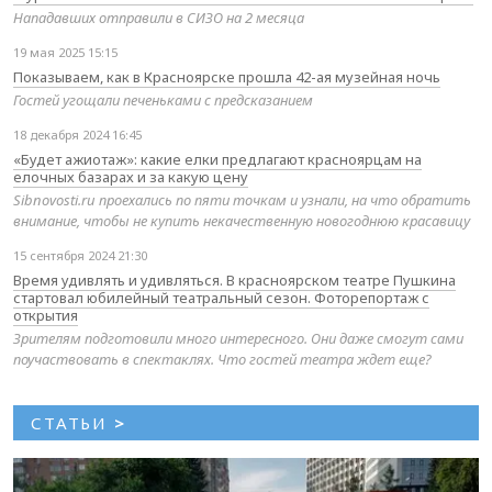
Нападавших отправили в СИЗО на 2 месяца
19 мая 2025 15:15
Показываем, как в Красноярске прошла 42-ая музейная ночь
Гостей угощали печеньками с предсказанием
18 декабря 2024 16:45
«Будет ажиотаж»: какие елки предлагают красноярцам на
елочных базарах и за какую цену
Sibnovosti.ru проехались по пяти точкам и узнали, на что обратить
внимание, чтобы не купить некачественную новогоднюю красавицу
15 сентября 2024 21:30
Время удивлять и удивляться. В красноярском театре Пушкина
стартовал юбилейный театральный сезон. Фоторепортаж с
открытия
Зрителям подготовили много интересного. Они даже смогут сами
поучаствовать в спектаклях. Что гостей театра ждет еще?
СТАТЬИ
>