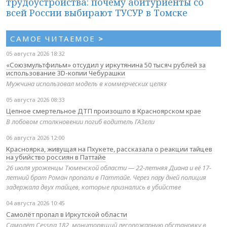
трудоустройства: почему абитуриенты со
всей России выбирают ТУСУР в Томске
САМОЕ ЧИТАЕМОЕ
>
05 августа 2026 18:32
«Союзмультфильм» отсудил у иркутянина 50 тысяч рублей за
использование 3D-копии Чебурашки
Мужчина использовал модель в коммерческих целях
05 августа 2026 08:33
Цепное смертельное ДТП произошло в Красноярском крае
В лобовом столкновении погиб водитель ГАЗели
06 августа 2026 12:00
Красноярка, живущая на Пхукете, рассказала о реакции тайцев
на убийство россиян в Паттайе
26 июля уроженцы Тюменской области — 22-летняя Диана и её 17-
летний брат Роман пропали в Паттайе. Через пару дней полиция
задержала двух тайцев, которые признались в убийстве
04 августа 2026 10:45
Самолёт пропал в Иркутской области
Самолёт Cessna 182, мониторящий лесопожарную обстановку в