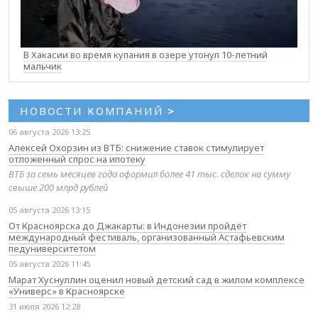
В Хакасии во время купания в озере утонул 10-летний
мальчик
НОВОСТИ КОМПАНИЙ
>
06 августа 2026 13:25
Алексей Охорзин из ВТБ: снижение ставок стимулирует
отложенный спрос на ипотеку
ВТБ за семь месяцев года оформил более 41 тыс. сделок на сумму
свыше 200 млрд рублей
05 августа 2026 13:15
От Красноярска до Джакарты: в Индонезии пройдёт
международный фестиваль, организованный Астафьевским
педуниверситетом
05 августа 2026 11:45
Марат Хуснуллин оценил новый детский сад в жилом комплексе
«Универс» в Красноярске
31 июля 2026 12:28