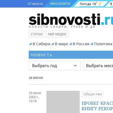
07 августа
КРАСНОЯРСК
Погода
18˚
$
НОВОСТИ СИБИРИ, УРАЛА И ДВ
СТАТЬИ
МКР-МЕДИА
В Сибири
В мире
В России
Политика
НОВОСТЬ
26 ИЮНЯ
26 июня
Общество
2003 г.,
16:18
ПРОБЕГ КРА
КНИГУ РЕКО