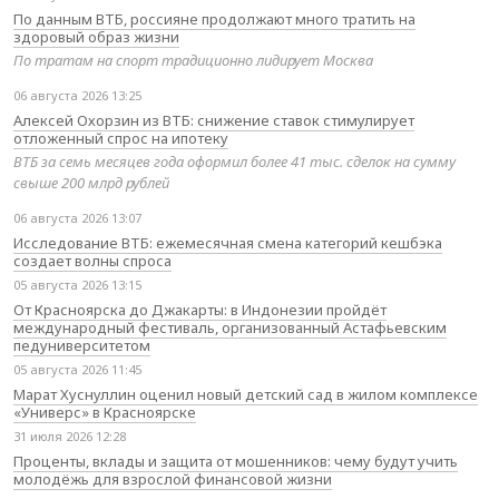
По данным ВТБ, россияне продолжают много тратить на
здоровый образ жизни
По тратам на спорт традиционно лидирует Москва
06 августа 2026 13:25
Алексей Охорзин из ВТБ: снижение ставок стимулирует
отложенный спрос на ипотеку
ВТБ за семь месяцев года оформил более 41 тыс. сделок на сумму
свыше 200 млрд рублей
06 августа 2026 13:07
Исследование ВТБ: ежемесячная смена категорий кешбэка
создает волны спроса
05 августа 2026 13:15
От Красноярска до Джакарты: в Индонезии пройдёт
международный фестиваль, организованный Астафьевским
педуниверситетом
05 августа 2026 11:45
Марат Хуснуллин оценил новый детский сад в жилом комплексе
«Универс» в Красноярске
31 июля 2026 12:28
Проценты, вклады и защита от мошенников: чему будут учить
молодёжь для взрослой финансовой жизни