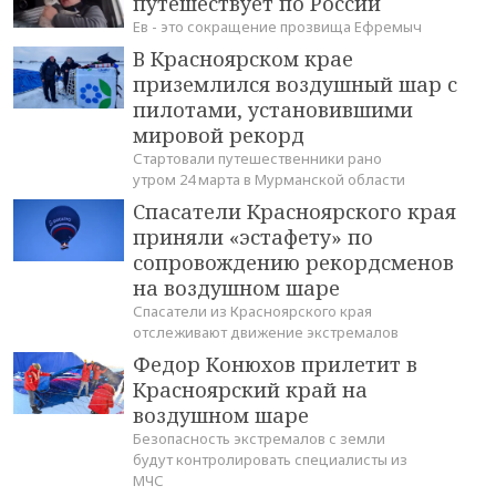
путешествует по России
Ев - это сокращение прозвища Ефремыч
В Красноярском крае
приземлился воздушный шар с
пилотами, установившими
мировой рекорд
Стартовали путешественники рано
утром 24 марта в Мурманской области
Спасатели Красноярского края
приняли «эстафету» по
сопровождению рекордсменов
на воздушном шаре
Спасатели из Красноярского края
отслеживают движение экстремалов
Федор Конюхов прилетит в
Красноярский край на
воздушном шаре
Безопасность экстремалов с земли
будут контролировать специалисты из
МЧС