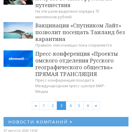
путешествия
На эти цели выделено порядка 75
миллионов рублей
Вакцинация «Спутником Лайт»
позволит посещать Таиланд без
карантина
Правило «песочницы» пока сохраняется
Пресс-конференция «Проекты
омского отделения Русского
географического общества»
ПРЯМАЯ ТРАНСЛЯЦИЯ
Пресс-конференция походит в
Международном пресс-центре МКР-
Медиа
«
1
2
3
4
5
6
»
НОВОСТИ КОМПАНИЙ
>
07 августа 2026 14:42