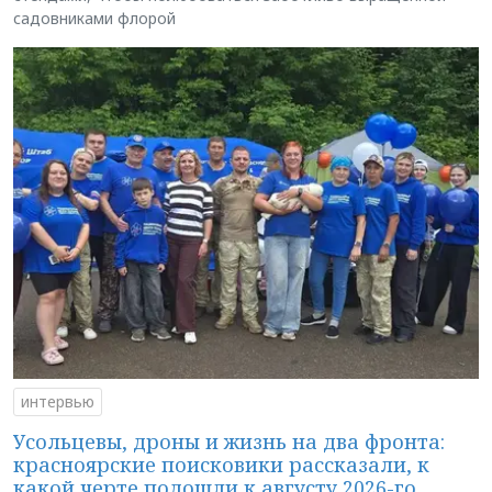
садовниками флорой
интервью
Усольцевы, дроны и жизнь на два фронта:
красноярские поисковики рассказали, к
какой черте подошли к августу 2026-го