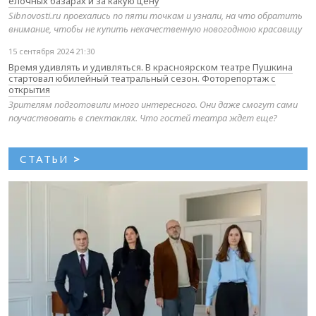
елочных базарах и за какую цену
Sibnovosti.ru проехались по пяти точкам и узнали, на что обратить
внимание, чтобы не купить некачественную новогоднюю красавицу
15 сентября 2024 21:30
Время удивлять и удивляться. В красноярском театре Пушкина
стартовал юбилейный театральный сезон. Фоторепортаж с
открытия
Зрителям подготовили много интересного. Они даже смогут сами
поучаствовать в спектаклях. Что гостей театра ждет еще?
СТАТЬИ
>