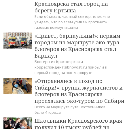
Красноярска стал город на
берегу Иртыша
Если объехать частный сектор, то можно
увидеть, что по всем улицам протянуты
газовые коммуникации
«Привет, барнаульцы!»: первым
городом на маршруте эко-тура
блогеров из Красноярска стал
Барнаул
Блогеры из Красноярска и
корреспондент sibnovosti.ru прибыли в
первый город на эко-маршруте
«Отправились в поход по
Сибири!»: группа журналистов и
блогеров из Красноярска
проехалась эко-туром по Сибири
Всего на маршруте путешественников
было 4 города
Школьники Красноярского края
получат 10 тысяч рублей на