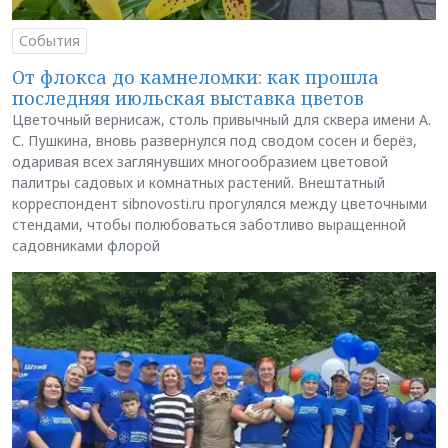
События
От флокса до камнеломки: как прошла
последняя июльская выставка цветов
Цветочный вернисаж, столь привычный для сквера имени А.
С. Пушкина, вновь развернулся под сводом сосен и берёз,
одаривая всех заглянувших многообразием цветовой
палитры садовых и комнатных растений. Внештатный
корреспондент sibnovosti.ru прогулялся между цветочными
стендами, чтобы полюбоваться заботливо выращенной
садовниками флорой