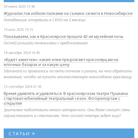
09 июня 2025 15:40
Журналистов избили палками на съемке сюжета в Новосибирске
Нападавших отправили в СИЗО на 2 месяца
19 мая 2025 15:15
Показываем, как в Красноярске прошла 42-ая музейная ночь
Гостей угощали печеньками с предсказанием
18 декабря 2024 16:45
«Будет ажиотаж»: какие елки предлагают красноярцам на
елочных базарах и за какую цену
Sibnovosti.ru проехались по пяти точкам и узнали, на что обратить
внимание, чтобы не купить некачественную новогоднюю красавицу
15 сентября 2024 21:30
Время удивлять и удивляться. В красноярском театре Пушкина
стартовал юбилейный театральный сезон. Фоторепортаж с
открытия
Зрителям подготовили много интересного. Они даже смогут сами
поучаствовать в спектаклях. Что гостей театра ждет еще?
СТАТЬИ
>