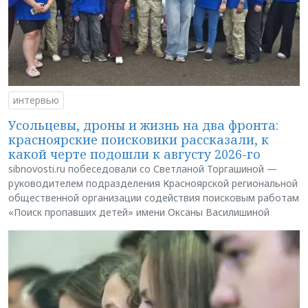
интервью
Усольцевы, дроны и жизнь на два фронта:
красноярские поисковики рассказали, к
какой черте подошли к августу 2026-го
sibnovosti.ru побеседовали со Светланой Торгашиной —
руководителем подразделения Красноярской региональной
общественной организации содействия поисковым работам
«Поиск пропавших детей» имени Оксаны Василишиной