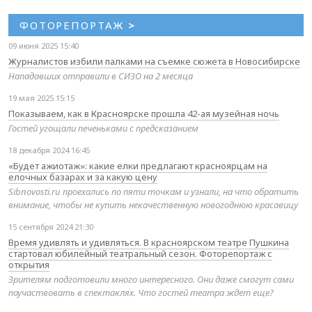
ФОТОРЕПОРТАЖ
>
09 июня 2025 15:40
Журналистов избили палками на съемке сюжета в Новосибирске
Нападавших отправили в СИЗО на 2 месяца
19 мая 2025 15:15
Показываем, как в Красноярске прошла 42-ая музейная ночь
Гостей угощали печеньками с предсказанием
18 декабря 2024 16:45
«Будет ажиотаж»: какие елки предлагают красноярцам на
елочных базарах и за какую цену
Sibnovosti.ru проехались по пяти точкам и узнали, на что обратить
внимание, чтобы не купить некачественную новогоднюю красавицу
15 сентября 2024 21:30
Время удивлять и удивляться. В красноярском театре Пушкина
стартовал юбилейный театральный сезон. Фоторепортаж с
открытия
Зрителям подготовили много интересного. Они даже смогут сами
поучаствовать в спектаклях. Что гостей театра ждет еще?