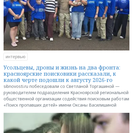
интервью
Усольцевы, дроны и жизнь на два фронта:
красноярские поисковики рассказали, к
какой черте подошли к августу 2026-го
sibnovosti.ru побеседовали со Светланой Торгашиной —
руководителем подразделения Красноярской региональной
общественной организации содействия поисковым работам
«Поиск пропавших детей» имени Оксаны Василишиной