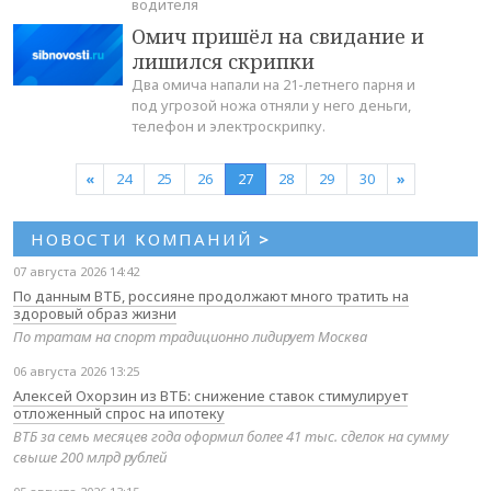
водителя
Омич пришёл на свидание и
лишился скрипки
Два омича напали на 21-летнего парня и
под угрозой ножа отняли у него деньги,
телефон и электроскрипку.
«
24
25
26
27
28
29
30
»
НОВОСТИ КОМПАНИЙ
>
07 августа 2026 14:42
По данным ВТБ, россияне продолжают много тратить на
здоровый образ жизни
По тратам на спорт традиционно лидирует Москва
06 августа 2026 13:25
Алексей Охорзин из ВТБ: снижение ставок стимулирует
отложенный спрос на ипотеку
ВТБ за семь месяцев года оформил более 41 тыс. сделок на сумму
свыше 200 млрд рублей