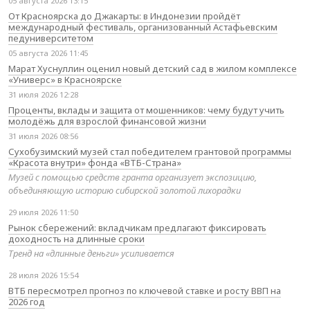
05 августа 2026 13:15
От Красноярска до Джакарты: в Индонезии пройдёт
международный фестиваль, организованный Астафьевским
педуниверситетом
05 августа 2026 11:45
Марат Хуснуллин оценил новый детский сад в жилом комплексе
«Универс» в Красноярске
31 июля 2026 12:28
Проценты, вклады и защита от мошенников: чему будут учить
молодёжь для взрослой финансовой жизни
31 июля 2026 08:56
Сухобузимский музей стал победителем грантовой программы
«Красота внутри» фонда «ВТБ-Страна»
Музей с помощью средств гранта организует экспозицию,
объединяющую историю сибирской золотой лихорадки
29 июля 2026 11:50
Рынок сбережений: вкладчикам предлагают фиксировать
доходность на длинные сроки
Тренд на «длинные деньги» усиливается
28 июля 2026 15:54
ВТБ пересмотрел прогноз по ключевой ставке и росту ВВП на
2026 год