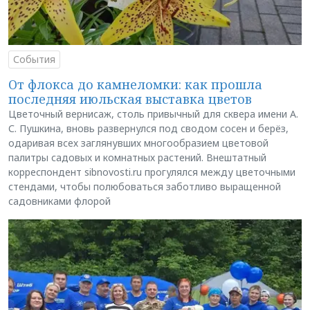
События
От флокса до камнеломки: как прошла
последняя июльская выставка цветов
Цветочный вернисаж, столь привычный для сквера имени А.
С. Пушкина, вновь развернулся под сводом сосен и берёз,
одаривая всех заглянувших многообразием цветовой
палитры садовых и комнатных растений. Внештатный
корреспондент sibnovosti.ru прогулялся между цветочными
стендами, чтобы полюбоваться заботливо выращенной
садовниками флорой