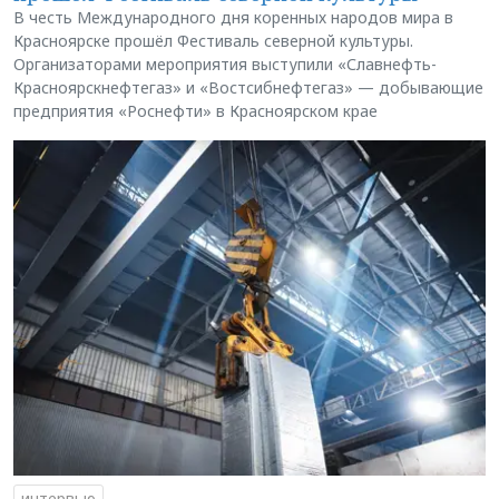
В честь Международного дня коренных народов мира в
Красноярске прошёл Фестиваль северной культуры.
Организаторами мероприятия выступили «Славнефть-
Красноярскнефтегаз» и «Востсибнефтегаз» — добывающие
предприятия «Роснефти» в Красноярском крае
интервью