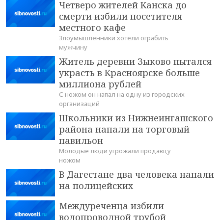
Четверо жителей Канска до
смерти избили посетителя
местного кафе
Злоумышленники хотели ограбить
мужчину
Житель деревни Зыково пытался
украсть в Красноярске больше
миллиона рублей
С ножом он напал на одну из городских
организаций
Школьники из Нижнеингашского
района напали на торговый
павильон
Молодые люди угрожали продавцу
ножом
В Дагестане два человека напали
на полицейских
Междуреченца избили
водопроводной трубой