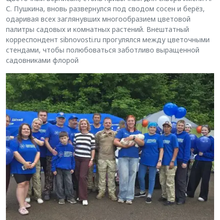
С. Пушкина, вновь развернулся под сводом сосен и берёз,
одаривая всех заглянувших многообразием цветовой
палитры садовых и комнатных растений. Внештатный
корреспондент sibnovosti.ru прогулялся между цветочными
стендами, чтобы полюбоваться заботливо выращенной
садовниками флорой