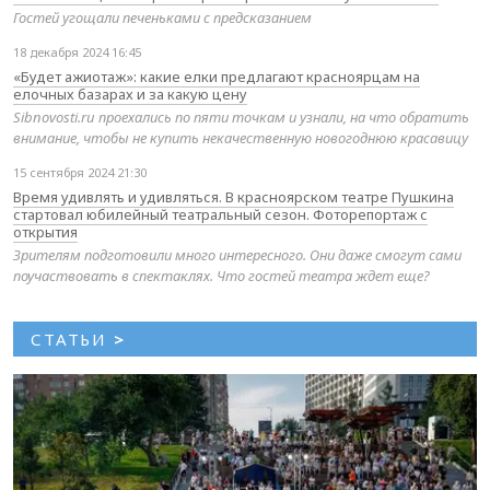
Гостей угощали печеньками с предсказанием
18 декабря 2024 16:45
«Будет ажиотаж»: какие елки предлагают красноярцам на
елочных базарах и за какую цену
Sibnovosti.ru проехались по пяти точкам и узнали, на что обратить
внимание, чтобы не купить некачественную новогоднюю красавицу
15 сентября 2024 21:30
Время удивлять и удивляться. В красноярском театре Пушкина
стартовал юбилейный театральный сезон. Фоторепортаж с
открытия
Зрителям подготовили много интересного. Они даже смогут сами
поучаствовать в спектаклях. Что гостей театра ждет еще?
СТАТЬИ
>