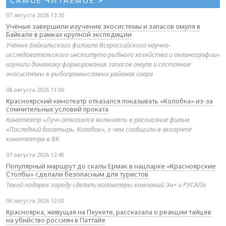
САМОЕ ЧИТАЕМОЕ
>
07 августа 2026 13:30
Учёные завершили изучение экосистемы и запасов омуля в
Байкале в рамках крупной экспедиции
Учёные Байкальского филиала Всероссийского научно-
исследовательского института рыбного хозяйства и океанографии»
изучили динамику формирования запасов омуля и состояние
экосистемы в рыбопромысловых районах озера
08 августа 2026 11:00
Красноярский кинотеатр отказался показывать «Колобка» из-за
сомнительных условий проката
Кинотеатр «Луч» отказался включать в расписание фильм
«Последний богатырь. Колобок», о чем сообщили в аккаунте
кинотеатра в ВК
07 августа 2026 12:45
Популярный маршрут до скалы Ермак в нацпарке «Красноярские
Столбы» сделали безопасным для туристов
Такой подарок городу сделали волонтёры компаний Эн+ и РУСАЛа
06 августа 2026 12:00
Красноярка, живущая на Пхукете, рассказала о реакции тайцев
на убийство россиян в Паттайе