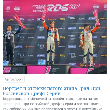
Автоспорт
Портрет и оттиски пятого этапа Гран-При
Российской Дрифт Серии
Корреспондент sibnovosti.ru провёл выходные на пятом
этапе Гран-При Российской Дрифт Серии и рассказывает,
как сибирский уик-энд превратился в плотный коктейль из