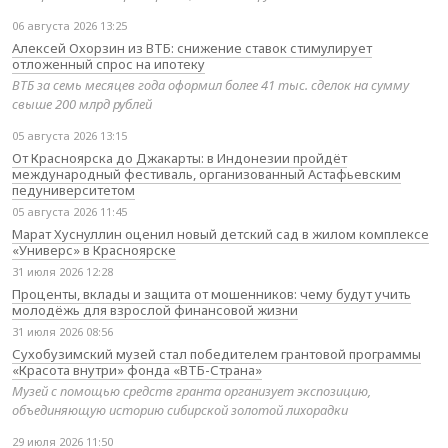
06 августа 2026 13:25
Алексей Охорзин из ВТБ: снижение ставок стимулирует
отложенный спрос на ипотеку
ВТБ за семь месяцев года оформил более 41 тыс. сделок на сумму
свыше 200 млрд рублей
05 августа 2026 13:15
От Красноярска до Джакарты: в Индонезии пройдёт
международный фестиваль, организованный Астафьевским
педуниверситетом
05 августа 2026 11:45
Марат Хуснуллин оценил новый детский сад в жилом комплексе
«Универс» в Красноярске
31 июля 2026 12:28
Проценты, вклады и защита от мошенников: чему будут учить
молодёжь для взрослой финансовой жизни
31 июля 2026 08:56
Сухобузимский музей стал победителем грантовой программы
«Красота внутри» фонда «ВТБ-Страна»
Музей с помощью средств гранта организует экспозицию,
объединяющую историю сибирской золотой лихорадки
29 июля 2026 11:50