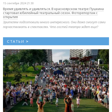
15 сентября 2024 21:30
Время удивлять и удивляться. В красноярском театре Пушкина
стартовал юбилейный театральный сезон. Фоторепортаж с
открытия
Зрителям подготовили много интересного. Они даже смогут сами
поучаствовать в спектаклях. Что гостей театра ждет еще?
СТАТЬИ
>