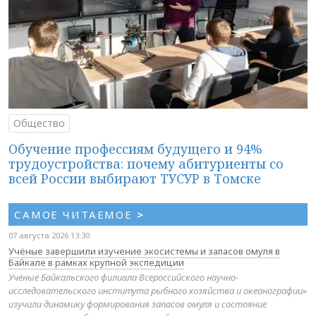
Общество
Обучение профессиям будущего и 94%
трудоустройства: почему абитуриенты со
всей России выбирают ТУСУР в Томске
САМОЕ ЧИТАЕМОЕ
>
07 августа 2026 13:30
Учёные завершили изучение экосистемы и запасов омуля в
Байкале в рамках крупной экспедиции
Учёные Байкальского филиала Всероссийского научно-
исследовательского института рыбного хозяйства и океанографии»
изучили динамику формирования запасов омуля и состояние