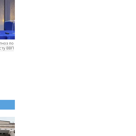
гноз по
сту ВВП