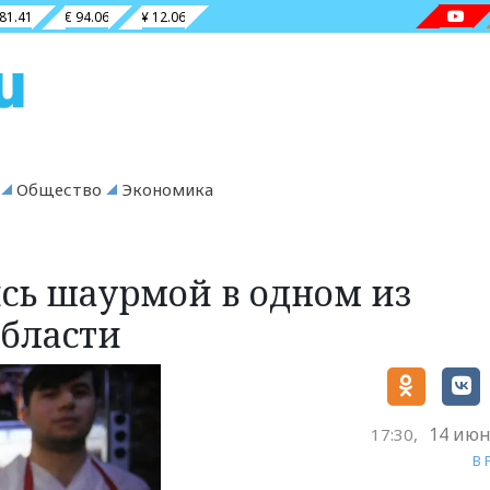
 81.41
€ 94.06
¥ 12.06
Общество
Экономика
ись шаурмой в одном из
области
14 июн
17:30,
В