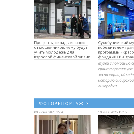
Проценты, вклады и защита
Сухобузимский му
от мошенников: чему будут
победителем гран
учить молодёжь для
программы «Красо
взрослой финансовой жизни
фонда «ВТБ-Стран
Музей с помощью с
гранта организует
экспозицию, объе
историю сибирской
лихорадки
ФОТОРЕПОРТАЖ
>
09 июня 2025 15:40
19 мая 2025 15:15