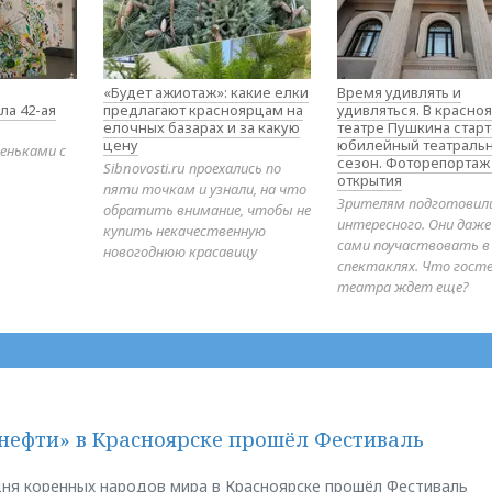
«Будет ажиотаж»: какие елки
Время удивлять и
ла 42-ая
предлагают красноярцам на
удивляться. В красно
елочных базарах и за какую
театре Пушкина стар
цену
юбилейный театраль
еньками с
сезон. Фоторепортаж
Sibnovosti.ru проехались по
открытия
пяти точкам и узнали, на что
Зрителям подготовил
обратить внимание, чтобы не
интересного. Они даж
купить некачественную
сами поучаствовать в
новогоднюю красавицу
спектаклях. Что гост
театра ждет еще?
нефти» в Красноярске прошёл Фестиваль
ня коренных народов мира в Красноярске прошёл Фестиваль