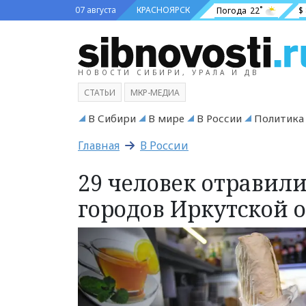
07 августа
КРАСНОЯРСК
Погода
22˚
$
НОВОСТИ СИБИРИ, УРАЛА И ДВ
СТАТЬИ
МКР-МЕДИА
В Сибири
В мире
В России
Политика
Главная
В России
29 человек отравил
городов Иркутской 