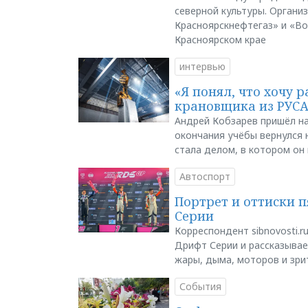
северной культуры. Органи
Красноярскнефтегаз» и «В
Красноярском крае
интервью
«Я понял, что хочу р
крановщика из РУС
Андрей Кобзарев пришёл на
окончания учёбы вернулся н
стала делом, в котором он
Автоспорт
Портрет и оттиски 
Серии
Корреспондент sibnovosti.r
Дрифт Серии и рассказывает
жары, дыма, моторов и зри
События