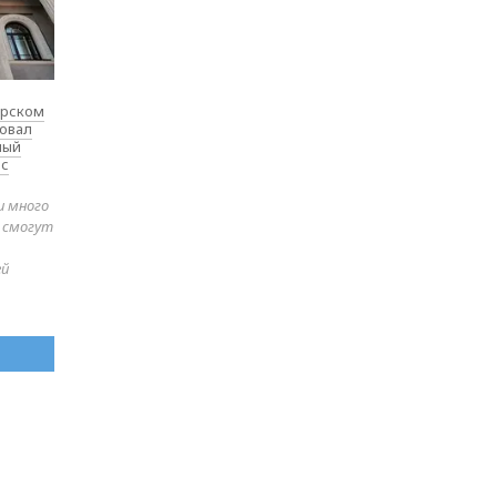
ярском
товал
ный
 с
и много
е смогут
ей