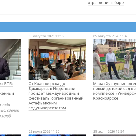
отравления в баре
05 августа 2026 13:15
05 августа 2026 11:45
з ВТБ:
От Красноярска до
Марат Хуснуллин оце
Джакарты: в Индонезии
новый детский сад в
оженный
пройдёт международный
комплексе «Универс»
фестиваль, организованный
Красноярске
Астафьевским
в года
педуниверситетом
ыс. сделок
0 млрд
29 июля 2026 11:50
28 июля 2026 15:54