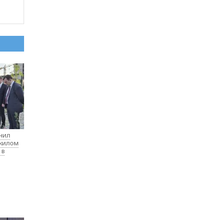
нил
 жилом
 в