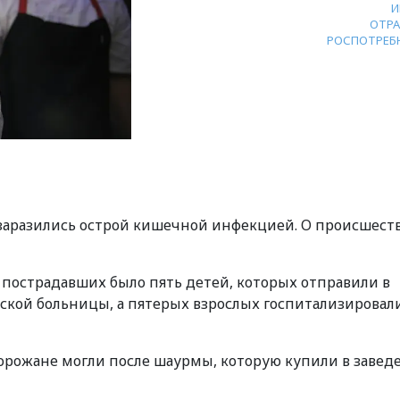
И
ОТРА
РОСПОТРЕБ
к заразились острой кишечной инфекцией. О происшест
 пострадавших было пять детей, которых отправили в
кой больницы, а пятерых взрослых госпитализировал
горожане могли после шаурмы, которую купили в завед