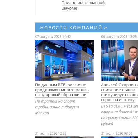
Приангарья в опасной
шаурме
НОВОСТИ КОМПАНИЙ
>
07 августа 2026 14:42
06 августа 2026 13:25
По данным ВТБ, россияне
Алексей Охорзин и
продолжают много тратить
снижение ставок
на здоровый образ жизни
стимулирует отл
спрос на ипотеку
По тратам на спорт
ВТБ за семь месяце
традиционно лидирует
оформил более 41 т
Москва
на сумму свыше 20
рублей
31 июля 2026 12:28
31 июля 2026 08:56