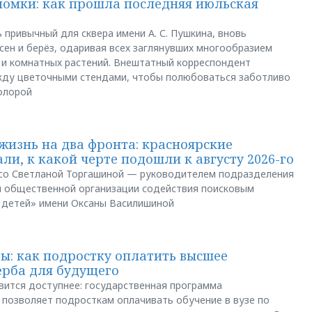
ломки: как прошла последняя июльская
 привычный для сквера имени А. С. Пушкина, вновь
сен и берёз, одаривая всех заглянувших многообразием
 и комнатных растений. Внештатный корреспондент
между цветочными стендами, чтобы полюбоваться заботливо
флорой
жизнь на два фронта: красноярские
ли, к какой черте подошли к августу 2026-го
и со Светланой Торгашиной — руководителем подразделения
й общественной организации содействия поисковым
 детей» имени Оксаны Василишиной
: как подростку оплатить высшее
ерба для будущего
вится доступнее: государственная программа
позволяет подросткам оплачивать обучение в вузе по