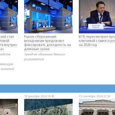
зей стал
Рынок сбережений:
ВТБ пересмотрел про
товой
вкладчикам предлагают
ключевой ставке и ро
та внутри»
фиксировать доходность на
на 2026 год
а»
длинные сроки
редств
Тренд на «длинные деньги»
усиливается
диняющую
 золотой
18 декабря 2024 16:45
15 сентября 2024 21:30