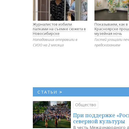
Журналистов избили
Показываем, как в
палками на съемке сюжета в
Красноярске прош
Новосибирске
музейная ночь
Нападавших отправили в
Гостей угощали печ
СИЗО на 2 месяца
предсказанием
СТАТЬИ
>
Общество
При поддержке «Рос
северной культуры
В честь Международного д