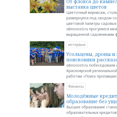
От флокса до камне
выставка цветов
Цветочный вернисаж, столь
развернулся под сводом со
цветовой палитры садовых
sibnovosti.ru прогулялся 
выращенной садовниками 
интервью
Усольцевы, дроны и 
поисковики рассказа
sibnovosti.ru побеседовал
Красноярской регионально
работам «Поиск пропавших
Финансы
Молодёжные кредиты
образование без ущ
Высшее образование стано
образовательных кредитов 