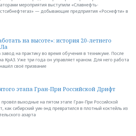
заторами мероприятия выступили «Славнефть-
остсибнефтегаз» — добывающие предприятия «Роснефти» в
аботать на высоте»: история 20-летнего
АЛа
 завод на практику во время обучения в техникуме. После
а КрАЗ. Уже три года он управляет краном. Для него работа
 нашёл своё призвание
пятого этапа Гран-При Российской Дрифт
u провёл выходные на пятом этапе Гран-При Российской
, как сибирский уик-энд превратился в плотный коктейль из
тельского азарта