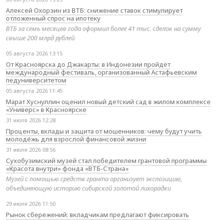
Алексей Охорзин из ВТБ: снижение ставок стимулирует
отложенный спрос на ипотеку
ВТБ за семь месяцев года оформил более 41 тыс. сделок на сумму
свыше 200 млрд рублей
05 августа 2026 13:15
От Красноярска до Джакарты: в Индонезии пройдёт
международный фестиваль, организованный Астафьевским
педуниверситетом
05 августа 2026 11:45
Марат Хуснуллин оценил новый детский сад в жилом комплексе
«Универс» в Красноярске
31 июля 2026 12:28
Проценты, вклады и защита от мошенников: чему будут учить
молодёжь для взрослой финансовой жизни
31 июля 2026 08:56
Сухобузимский музей стал победителем грантовой программы
«Красота внутри» фонда «ВТБ-Страна»
Музей с помощью средств гранта организует экспозицию,
объединяющую историю сибирской золотой лихорадки
29 июля 2026 11:50
Рынок сбережений: вкладчикам предлагают фиксировать