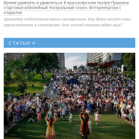
Время удивлять и удивляться. В красноярском театре Пушкина
стартовал юбилейный театральный сезон. Фоторепортаж с
открытия
Зрителям подготовили много интересного. Они даже смогут сами
поучаствовать в спектаклях. Что гостей театра ждет еще?
СТАТЬИ
>