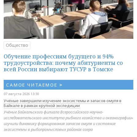
Общество
Обучение профессиям будущего и 94%
трудоустройства: почему абитуриенты со
всей России выбирают ТУСУР в Томске
САМОЕ ЧИТАЕМОЕ
>
07 августа 2026 13:30
Учёные завершили изучение экосистемы и запасов омуля в
Байкале в рамках крупной экспедиции
Учёные Байкальского филиала Всероссийского научно-
исследовательского института рыбного хозяйства и океанографии»
изучили динамику формирования запасов омуля и состояние
экосистемы в рыбопромысловых районах озера