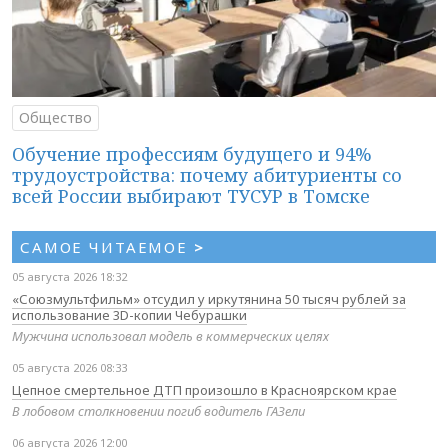
Общество
Обучение профессиям будущего и 94%
трудоустройства: почему абитуриенты со
всей России выбирают ТУСУР в Томске
САМОЕ ЧИТАЕМОЕ
>
05 августа 2026 18:32
«Союзмультфильм» отсудил у иркутянина 50 тысяч рублей за
использование 3D-копии Чебурашки
Мужчина использовал модель в коммерческих целях
05 августа 2026 08:33
Цепное смертельное ДТП произошло в Красноярском крае
В лобовом столкновении погиб водитель ГАЗели
06 августа 2026 12:00