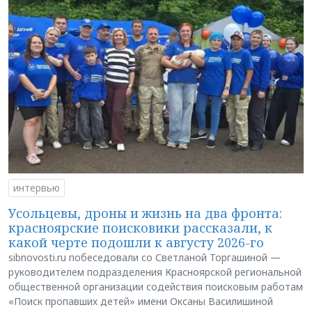
интервью
Усольцевы, дроны и жизнь на два фронта:
красноярские поисковики рассказали, к
какой черте подошли к августу 2026-го
sibnovosti.ru побеседовали со Светланой Торгашиной —
руководителем подразделения Красноярской региональной
общественной организации содействия поисковым работам
«Поиск пропавших детей» имени Оксаны Василишиной