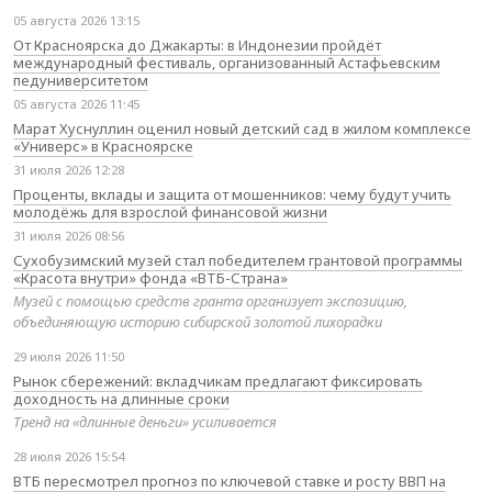
05 августа 2026 13:15
От Красноярска до Джакарты: в Индонезии пройдёт
международный фестиваль, организованный Астафьевским
педуниверситетом
05 августа 2026 11:45
Марат Хуснуллин оценил новый детский сад в жилом комплексе
«Универс» в Красноярске
31 июля 2026 12:28
Проценты, вклады и защита от мошенников: чему будут учить
молодёжь для взрослой финансовой жизни
31 июля 2026 08:56
Сухобузимский музей стал победителем грантовой программы
«Красота внутри» фонда «ВТБ-Страна»
Музей с помощью средств гранта организует экспозицию,
объединяющую историю сибирской золотой лихорадки
29 июля 2026 11:50
Рынок сбережений: вкладчикам предлагают фиксировать
доходность на длинные сроки
Тренд на «длинные деньги» усиливается
28 июля 2026 15:54
ВТБ пересмотрел прогноз по ключевой ставке и росту ВВП на