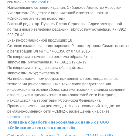
sibnovosti.ru
ссылкой на
.
Наименование сетевого издания: Сибирское Агентство Новостей
Учредитель: Общество с ограниченной ответственностью
«Сибирское агентство новостей»
Главный редактор: Пузевич Елена Сергеевна. Адрес электронной
почты и номер телефона редакции: sibnovosti@mkrmedia.ru +7 (391)
223-78-48
Знак информационной продукции: 18 +
Сетевое издание зарегистрировано Роскомнадзором, Свидетельство
о регистрации Эл № ФС77-61356 от 07.04.2015
По вопросам размещения рекламы обращайтесь:
sibnovostiPR@mkrmedia.ru +7 (391) 219-16-19
По вопросам сотрудничества обращайтесь:
sibnovostiNEWS@mkrmedia.ru
На информационном ресурсе применяются рекомендательные
технологии (информационные технологии предоставления
информации на основе сбора, систематизации и анализа сведений,
относящихся к предпочтениям пользователей сети Интернет,
находящихся на территории Российской Федерации).
Правила применения рекомендательных технологий в виджетах
рекламно-обменной сети «СМИ2», размещенных на сайте
sibnovosti.ru
Политика обработки персональных данных в ООО
«Сибирское агентство новостей»
Интернет-Платформе для СМИ
MoreSMI.ru
Сайт работает на