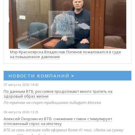
Мэр Красноярска Владислав Логинов пожаловался в суде
на повышенное давление
НОВОСТИ КОМПАНИЙ
>
07 августа 2026 14:42
По данным ВТБ, россияне продолжают много тратить на
здоровый образ жизни
По тратам на спорт традиционно лидирует Москва
06 августа 2026 13:25
Алексей Охорзин из ВТБ: снижение ставок стимулирует
отложенный спрос на ипотеку
ВТБ за семь месяцев года оформил более 41 тыс. сделок на сумму