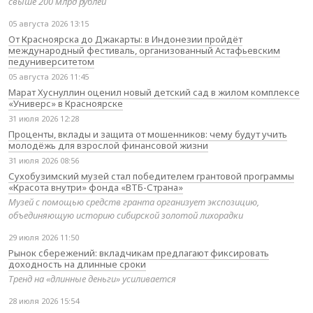
свыше 200 млрд рублей
05 августа 2026 13:15
От Красноярска до Джакарты: в Индонезии пройдёт
международный фестиваль, организованный Астафьевским
педуниверситетом
05 августа 2026 11:45
Марат Хуснуллин оценил новый детский сад в жилом комплексе
«Универс» в Красноярске
31 июля 2026 12:28
Проценты, вклады и защита от мошенников: чему будут учить
молодёжь для взрослой финансовой жизни
31 июля 2026 08:56
Сухобузимский музей стал победителем грантовой программы
«Красота внутри» фонда «ВТБ-Страна»
Музей с помощью средств гранта организует экспозицию,
объединяющую историю сибирской золотой лихорадки
29 июля 2026 11:50
Рынок сбережений: вкладчикам предлагают фиксировать
доходность на длинные сроки
Тренд на «длинные деньги» усиливается
28 июля 2026 15:54