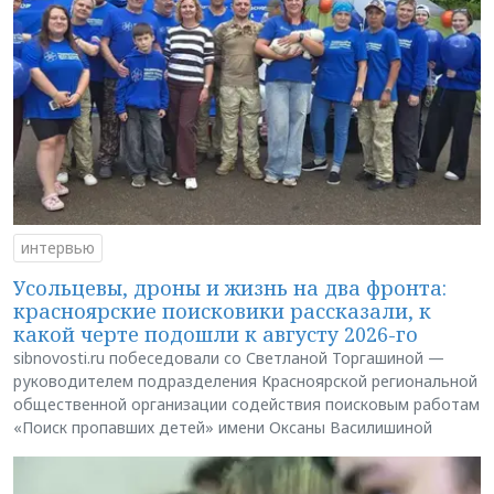
интервью
Усольцевы, дроны и жизнь на два фронта:
красноярские поисковики рассказали, к
какой черте подошли к августу 2026-го
sibnovosti.ru побеседовали со Светланой Торгашиной —
руководителем подразделения Красноярской региональной
общественной организации содействия поисковым работам
«Поиск пропавших детей» имени Оксаны Василишиной