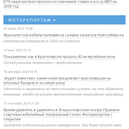
ВТБ пересмотрел прогноз по ключевой ставке и росту ВВП на
2026 год
ФОТОРЕПОРТАЖ
>
09 июня 2025 15:40
Журналистов избили палками на съемке сюжета в Новосибирске
Нападавших отправили в СИЗО на 2 месяца
19 мая 2025 15:15
Показываем, как в Красноярске прошла 42-ая музейная ночь
Гостей угощали печеньками с предсказанием
18 декабря 2024 16:45
«Будет ажиотаж»: какие елки предлагают красноярцам на
елочных базарах и за какую цену
Sibnovosti.ru проехались по пяти точкам и узнали, на что обратить
внимание, чтобы не купить некачественную новогоднюю красавицу
15 сентября 2024 21:30
Время удивлять и удивляться. В красноярском театре Пушкина
стартовал юбилейный театральный сезон. Фоторепортаж с
открытия
Зрителям подготовили много интересного. Они даже смогут сами