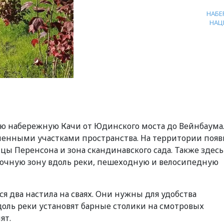
НАБЕ
НАЦ
ую набережную Качи от Юдинского моста до Вейнбаума
вленными участками пространства. На территории появ
ицы Перенсона и зона скандинавского сада. Также здесь
лочную зону вдоль реки, пешеходную и велосипедную
я два настила на сваях. Они нужны для удобства
оль реки установят барные столики на смотровых
ят.