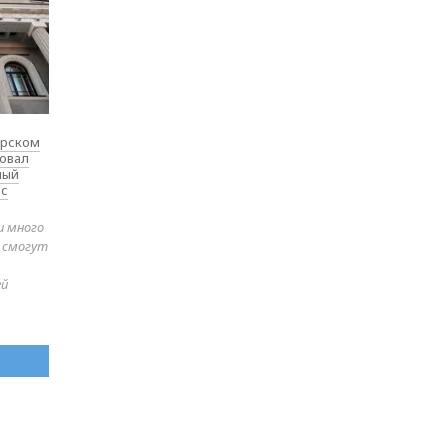
ярском
товал
ный
 с
и много
е смогут
ей