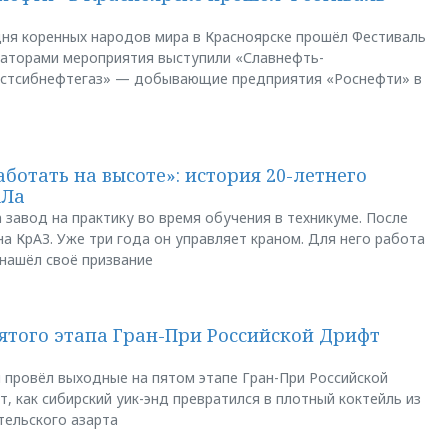
ня коренных народов мира в Красноярске прошёл Фестиваль
заторами мероприятия выступили «Славнефть-
остсибнефтегаз» — добывающие предприятия «Роснефти» в
аботать на высоте»: история 20-летнего
АЛа
 завод на практику во время обучения в техникуме. После
а КрАЗ. Уже три года он управляет краном. Для него работа
 нашёл своё призвание
пятого этапа Гран-При Российской Дрифт
u провёл выходные на пятом этапе Гран-При Российской
, как сибирский уик-энд превратился в плотный коктейль из
тельского азарта