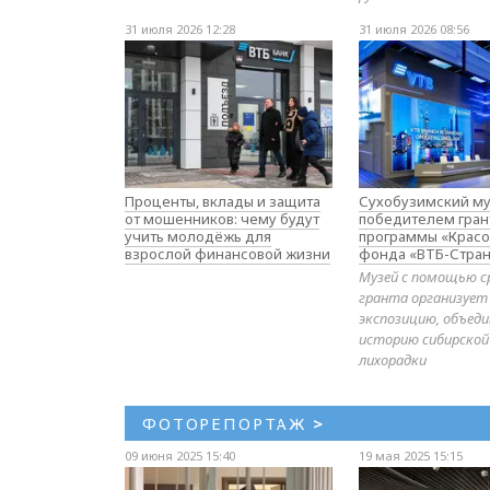
31 июля 2026 12:28
31 июля 2026 08:56
Проценты, вклады и защита
Сухобузимский му
от мошенников: чему будут
победителем гран
учить молодёжь для
программы «Красо
взрослой финансовой жизни
фонда «ВТБ-Стран
Музей с помощью с
гранта организует
экспозицию, объе
историю сибирской
лихорадки
ФОТОРЕПОРТАЖ
>
09 июня 2025 15:40
19 мая 2025 15:15