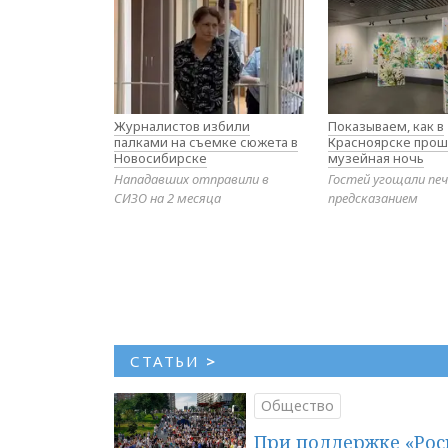
Журналистов избили
Показываем, как в
палками на съемке сюжета в
Красноярске прош
Новосибирске
музейная ночь
Нападавших отправили в
Гостей угощали печ
СИЗО на 2 месяца
предсказанием
СТАТЬИ
>
Общество
При поддержке «Рос