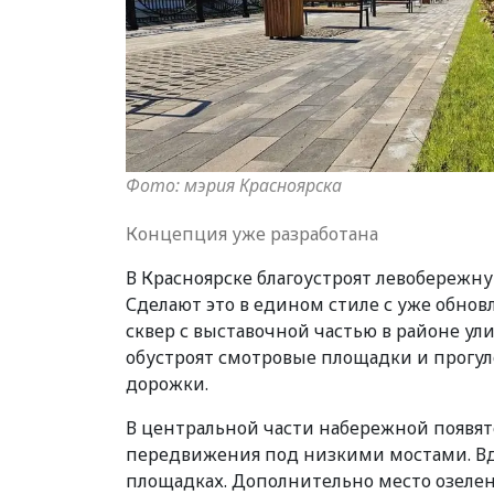
Фото: мэрия Красноярска
Концепция уже разработана
В Красноярске благоустроят левобережн
Сделают это в едином стиле с уже обно
сквер с выставочной частью в районе ул
обустроят смотровые площадки и прогу
дорожки.
В центральной части набережной появятс
передвижения под низкими мостами. Вд
площадках. Дополнительно место озелен