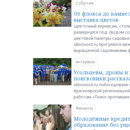
События
От флокса до камне
выставка цветов
Цветочный вернисаж, столь
развернулся под сводом со
цветовой палитры садовых
sibnovosti.ru прогулялся 
выращенной садовниками 
интервью
Усольцевы, дроны и 
поисковики рассказа
sibnovosti.ru побеседовал
Красноярской регионально
работам «Поиск пропавших
Финансы
Молодёжные кредиты
образование без ущ