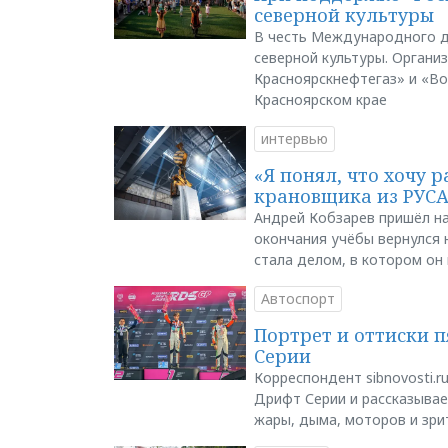
северной культуры
В честь Международного д
северной культуры. Органи
Красноярскнефтегаз» и «В
Красноярском крае
интервью
«Я понял, что хочу р
крановщика из РУС
Андрей Кобзарев пришёл на
окончания учёбы вернулся н
стала делом, в котором он
Автоспорт
Портрет и оттиски 
Серии
Корреспондент sibnovosti.r
Дрифт Серии и рассказывает
жары, дыма, моторов и зри