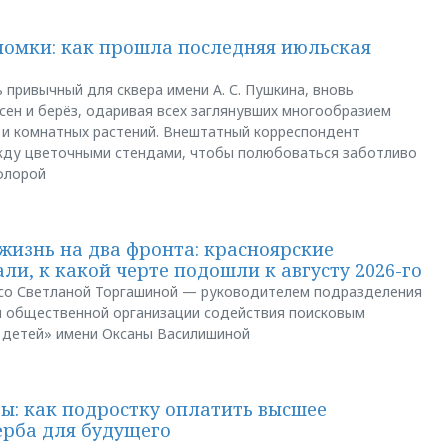
ломки: как прошла последняя июльская
 привычный для сквера имени А. С. Пушкина, вновь
сен и берёз, одаривая всех заглянувших многообразием
 и комнатных растений. Внештатный корреспондент
между цветочными стендами, чтобы полюбоваться заботливо
флорой
жизнь на два фронта: красноярские
ли, к какой черте подошли к августу 2026-го
и со Светланой Торгашиной — руководителем подразделения
й общественной организации содействия поисковым
 детей» имени Оксаны Василишиной
: как подростку оплатить высшее
ерба для будущего