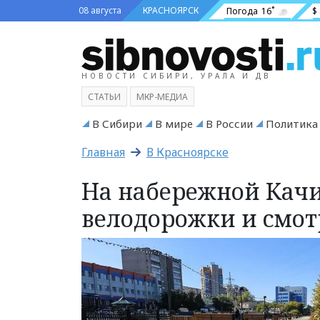
08 августа
КРАСНОЯРСК
Погода
16˚
$
НОВОСТИ СИБИРИ, УРАЛА И ДВ
СТАТЬИ
МКР-МЕДИА
В Сибири
В мире
В России
Политика
Главная
В Красноярске
На набережной Качи
велодорожки и смо