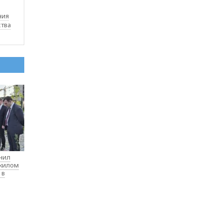
ния
ства
нил
 жилом
 в