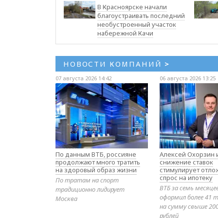
В Красноярске начали
благоустраивать последний
необустроенный участок
набережной Качи
НОВОСТИ КОМПАНИЙ
>
07 августа 2026 14:42
06 августа 2026 13:25
По данным ВТБ, россияне
Алексей Охорзин и
продолжают много тратить
снижение ставок
на здоровый образ жизни
стимулирует отл
спрос на ипотеку
По тратам на спорт
ВТБ за семь месяце
традиционно лидирует
оформил более 41 т
Москва
на сумму свыше 20
рублей