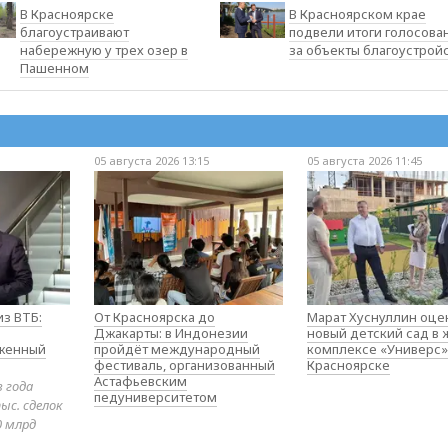
В Красноярске
В Красноярском крае
благоустраивают
подвели итоги голосова
набережную у трех озер в
за объекты благоустрой
Пашенном
05 августа 2026 13:15
05 августа 2026 11:45
з ВТБ:
От Красноярска до
Марат Хуснуллин оце
Джакарты: в Индонезии
новый детский сад в
оженный
пройдёт международный
комплексе «Универс»
фестиваль, организованный
Красноярске
Астафьевским
в года
педуниверситетом
ыс. сделок
0 млрд