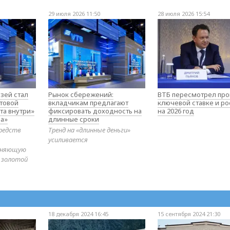
29 июля 2026 11:50
28 июля 2026 15:54
зей стал
Рынок сбережений:
ВТБ пересмотрел про
товой
вкладчикам предлагают
ключевой ставке и ро
та внутри»
фиксировать доходность на
на 2026 год
а»
длинные сроки
редств
Тренд на «длинные деньги»
усиливается
диняющую
 золотой
18 декабря 2024 16:45
15 сентября 2024 21:30