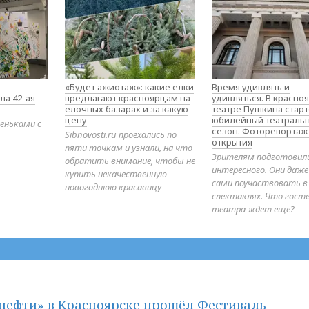
«Будет ажиотаж»: какие елки
Время удивлять и
ла 42-ая
предлагают красноярцам на
удивляться. В красно
елочных базарах и за какую
театре Пушкина стар
цену
юбилейный театраль
еньками с
сезон. Фоторепортаж
Sibnovosti.ru проехались по
открытия
пяти точкам и узнали, на что
Зрителям подготовил
обратить внимание, чтобы не
интересного. Они даж
купить некачественную
сами поучаствовать в
новогоднюю красавицу
спектаклях. Что гост
театра ждет еще?
нефти» в Красноярске прошёл Фестиваль