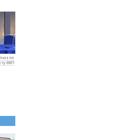
гноз по
сту ВВП