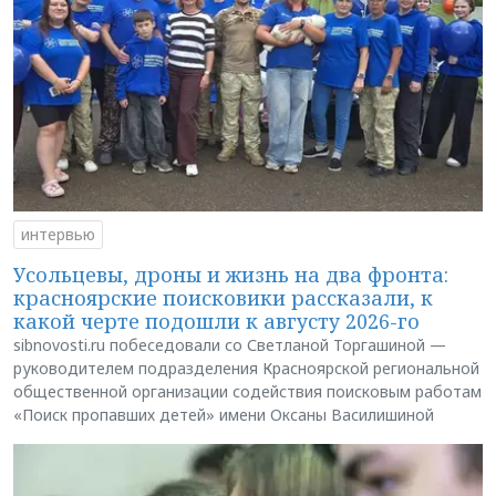
интервью
Усольцевы, дроны и жизнь на два фронта:
красноярские поисковики рассказали, к
какой черте подошли к августу 2026-го
sibnovosti.ru побеседовали со Светланой Торгашиной —
руководителем подразделения Красноярской региональной
общественной организации содействия поисковым работам
«Поиск пропавших детей» имени Оксаны Василишиной