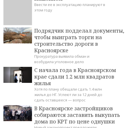
Ввести ее в эксплуатацию планируют в
этом году
Подрядчик подделал документы,
чтобы выиграть торги на
строительство дороги в
Красноярске
Прокуратура выявила обман и
возбудила уголовное дело
С начала года в Красноярском
крае сдали 1.2 млн квадратов
жилья
Хотя по плану обещали сдать 1.4 млн
жилья до НГ. Успеют ли за 12 дней до
сдать оставшееся — вопрос
В Красноярске застройщиков
собираются заставить выкупать
дома по КРТ по цене однушки
Новый законопроект предложили