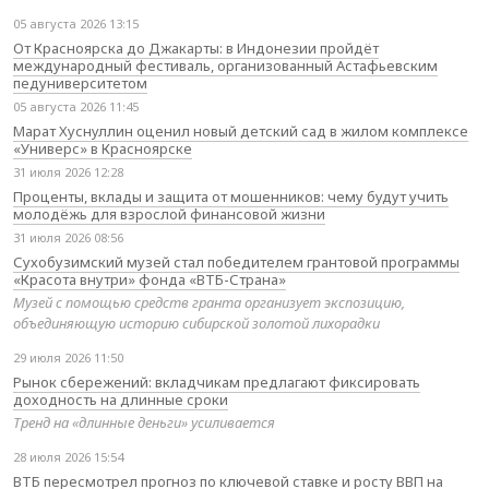
05 августа 2026 13:15
От Красноярска до Джакарты: в Индонезии пройдёт
международный фестиваль, организованный Астафьевским
педуниверситетом
05 августа 2026 11:45
Марат Хуснуллин оценил новый детский сад в жилом комплексе
«Универс» в Красноярске
31 июля 2026 12:28
Проценты, вклады и защита от мошенников: чему будут учить
молодёжь для взрослой финансовой жизни
31 июля 2026 08:56
Сухобузимский музей стал победителем грантовой программы
«Красота внутри» фонда «ВТБ-Страна»
Музей с помощью средств гранта организует экспозицию,
объединяющую историю сибирской золотой лихорадки
29 июля 2026 11:50
Рынок сбережений: вкладчикам предлагают фиксировать
доходность на длинные сроки
Тренд на «длинные деньги» усиливается
28 июля 2026 15:54
ВТБ пересмотрел прогноз по ключевой ставке и росту ВВП на