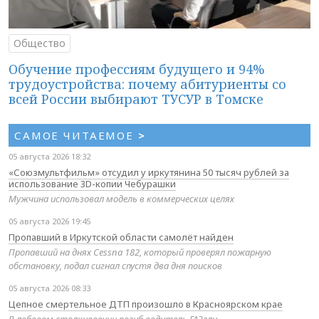
Общество
Обучение профессиям будущего и 94%
трудоустройства: почему абитуриенты со
всей России выбирают ТУСУР в Томске
САМОЕ ЧИТАЕМОЕ
>
05 августа 2026 18:32
«Союзмультфильм» отсудил у иркутянина 50 тысяч рублей за
использование 3D-копии Чебурашки
Мужчина использовал модель в коммерческих целях
05 августа 2026 19:45
Пропавший в Иркутской области самолёт найден
Пропавший на днях Cessna 182, который проверял пожарную
обстановку, подал сигнал спустя два дня поисков
05 августа 2026 08:33
Цепное смертельное ДТП произошло в Красноярском крае
В лобовом столкновении погиб водитель ГАЗели