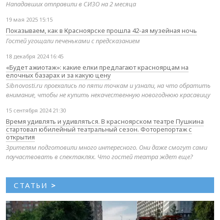
Нападавших отправили в СИЗО на 2 месяца
19 мая 2025 15:15
Показываем, как в Красноярске прошла 42-ая музейная ночь
Гостей угощали печеньками с предсказанием
18 декабря 2024 16:45
«Будет ажиотаж»: какие елки предлагают красноярцам на
елочных базарах и за какую цену
Sibnovosti.ru проехались по пяти точкам и узнали, на что обратить
внимание, чтобы не купить некачественную новогоднюю красавицу
15 сентября 2024 21:30
Время удивлять и удивляться. В красноярском театре Пушкина
стартовал юбилейный театральный сезон. Фоторепортаж с
открытия
Зрителям подготовили много интересного. Они даже смогут сами
поучаствовать в спектаклях. Что гостей театра ждет еще?
СТАТЬИ
>