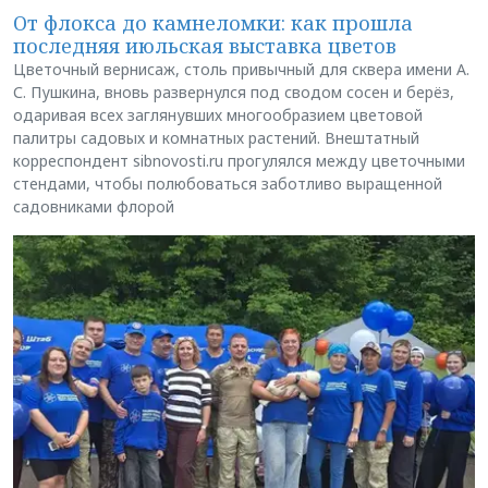
От флокса до камнеломки: как прошла
последняя июльская выставка цветов
Цветочный вернисаж, столь привычный для сквера имени А.
С. Пушкина, вновь развернулся под сводом сосен и берёз,
одаривая всех заглянувших многообразием цветовой
палитры садовых и комнатных растений. Внештатный
корреспондент sibnovosti.ru прогулялся между цветочными
стендами, чтобы полюбоваться заботливо выращенной
садовниками флорой