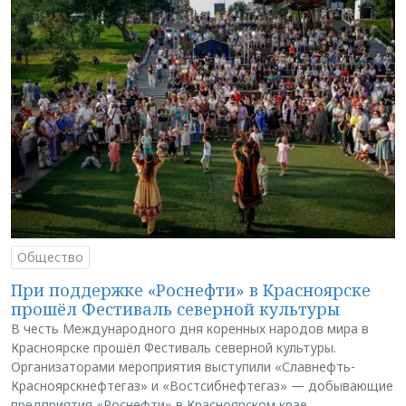
Общество
При поддержке «Роснефти» в Красноярске
прошёл Фестиваль северной культуры
В честь Международного дня коренных народов мира в
Красноярске прошёл Фестиваль северной культуры.
Организаторами мероприятия выступили «Славнефть-
Красноярскнефтегаз» и «Востсибнефтегаз» — добывающие
предприятия «Роснефти» в Красноярском крае