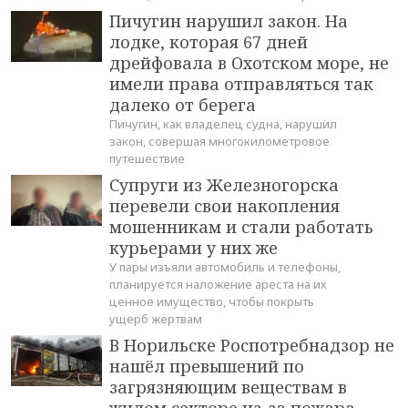
Пичугин нарушил закон. На
лодке, которая 67 дней
дрейфовала в Охотском море, не
имели права отправляться так
далеко от берега
Пичугин, как владелец судна, нарушил
закон, совершая многокилометровое
путешествие
Супруги из Железногорска
перевели свои накопления
мошенникам и стали работать
курьерами у них же
У пары изъяли автомобиль и телефоны,
планируется наложение ареста на их
ценное имущество, чтобы покрыть
ущерб жертвам
В Норильске Роспотребнадзор не
нашёл превышений по
загрязняющим веществам в