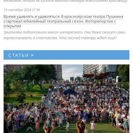
внимание, чтобы не купить некачественную новогоднюю красавицу
15 сентября 2024 21:30
Время удивлять и удивляться. В красноярском театре Пушкина
стартовал юбилейный театральный сезон. Фоторепортаж с
открытия
Зрителям подготовили много интересного. Они даже смогут сами
поучаствовать в спектаклях. Что гостей театра ждет еще?
СТАТЬИ
>