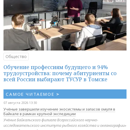
Общество
Обучение профессиям будущего и 94%
трудоустройства: почему абитуриенты со
всей России выбирают ТУСУР в Томске
САМОЕ ЧИТАЕМОЕ
>
07 августа 2026 13:30
Учёные завершили изучение экосистемы и запасов омуля в
Байкале в рамках крупной экспедиции
Учёные Байкальского филиала Всероссийского научно-
исследовательского института рыбного хозяйства и океанографии»