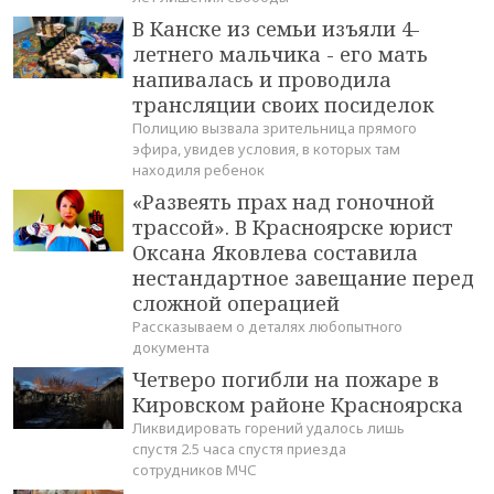
В Канске из семьи изъяли 4-
летнего мальчика - его мать
напивалась и проводила
трансляции своих посиделок
Полицию вызвала зрительница прямого
эфира, увидев условия, в которых там
находиля ребенок
«Развеять прах над гоночной
трассой». В Красноярске юрист
Оксана Яковлева составила
нестандартное завещание перед
сложной операцией
Рассказываем о деталях любопытного
документа
Четверо погибли на пожаре в
Кировском районе Красноярска
Ликвидировать горений удалось лишь
спустя 2.5 часа спустя приезда
сотрудников МЧС