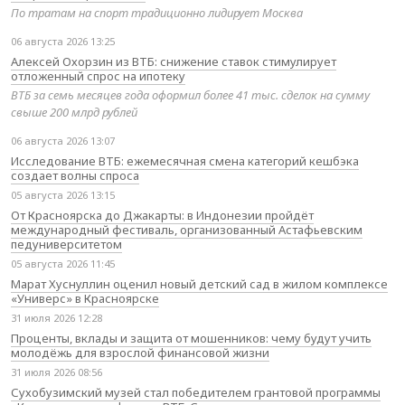
По тратам на спорт традиционно лидирует Москва
06 августа 2026 13:25
Алексей Охорзин из ВТБ: снижение ставок стимулирует
отложенный спрос на ипотеку
ВТБ за семь месяцев года оформил более 41 тыс. сделок на сумму
свыше 200 млрд рублей
06 августа 2026 13:07
Исследование ВТБ: ежемесячная смена категорий кешбэка
создает волны спроса
05 августа 2026 13:15
От Красноярска до Джакарты: в Индонезии пройдёт
международный фестиваль, организованный Астафьевским
педуниверситетом
05 августа 2026 11:45
Марат Хуснуллин оценил новый детский сад в жилом комплексе
«Универс» в Красноярске
31 июля 2026 12:28
Проценты, вклады и защита от мошенников: чему будут учить
молодёжь для взрослой финансовой жизни
31 июля 2026 08:56
Сухобузимский музей стал победителем грантовой программы