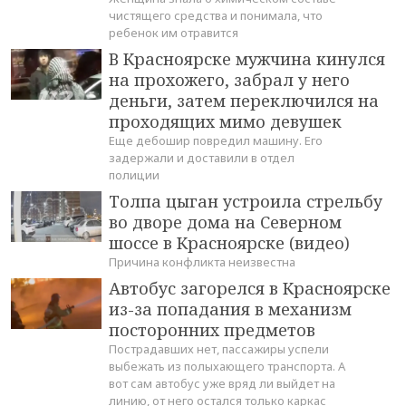
чистящего средства и понимала, что
ребенок им отравится
В Красноярске мужчина кинулся
на прохожего, забрал у него
деньги, затем переключился на
проходящих мимо девушек
Еще дебошир повредил машину. Его
задержали и доставили в отдел
полиции
Толпа цыган устроила стрельбу
во дворе дома на Северном
шоссе в Красноярске (видео)
Причина конфликта неизвестна
Автобус загорелся в Красноярске
из-за попадания в механизм
посторонних предметов
Пострадавших нет, пассажиры успели
выбежать из полыхающего транспорта. А
вот сам автобус уже вряд ли выйдет на
линию, от него остался только каркас