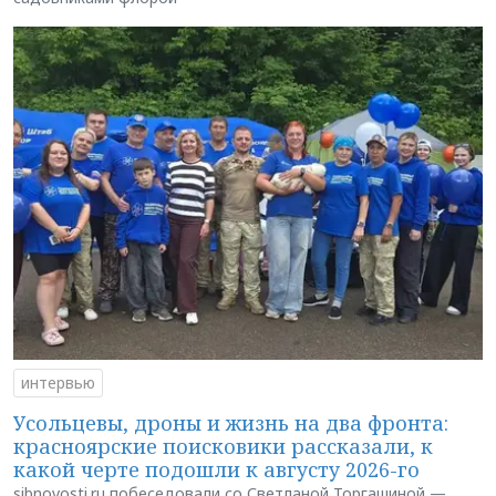
интервью
Усольцевы, дроны и жизнь на два фронта:
красноярские поисковики рассказали, к
какой черте подошли к августу 2026-го
sibnovosti.ru побеседовали со Светланой Торгашиной —