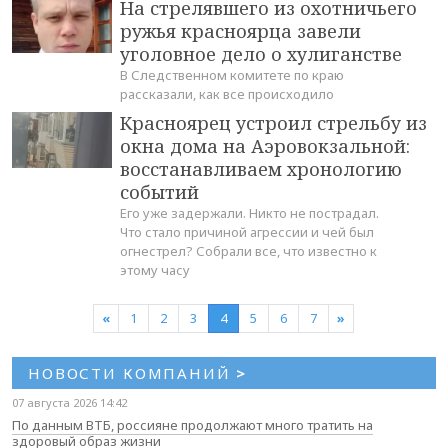
На стрелявшего из охотничьего
ружья красноярца завели
уголовное дело о хулиганстве
В Следственном комитете по краю
рассказали, как все происходило
Красноярец устроил стрельбу из
окна дома на Аэровокзальной:
восстанавливаем хронологию
событий
Его уже задержали. Никто не пострадал.
Что стало причиной агрессии и чей был
огнестрел? Собрали все, что известно к
этому часу
«
1
2
3
4
5
6
7
»
НОВОСТИ КОМПАНИЙ
>
07 августа 2026 14:42
По данным ВТБ, россияне продолжают много тратить на
здоровый образ жизни